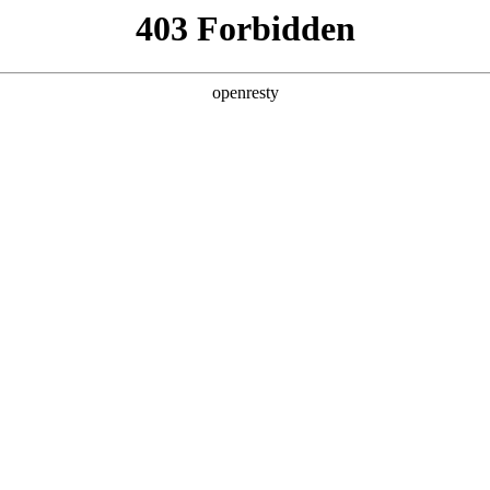
产品及服务
行业解决方案
合作伙伴
投资者关系
数码精彩亮相中国数智化年会
2025 / 12 / 09
2025中关村论坛系列活动——中国数智化年会在京举办，鼎天国际数码携旗
0万人次深度交流，共探AI与产业深度融合的创新路径。同时，作为历
际数码携旗下鼎天国际问学及在AI领域的标杆实践喜提多项大奖，备受