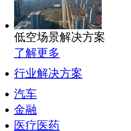
低空场景解决方案
了解更多
行业解决方案
汽车
金融
医疗医药