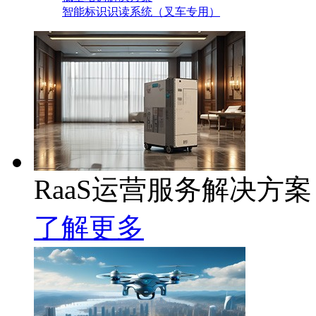
智能标识识读系统（叉车专用）
RaaS运营服务解决方案
了解更多