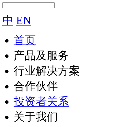
中
EN
首页
产品及服务
行业解决方案
合作伙伴
投资者关系
关于我们