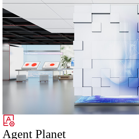
Agent Planet