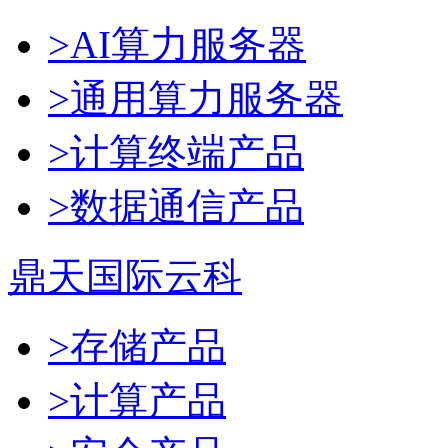
>AI算力服务器
>通用算力服务器
>计算终端产品
>数据通信产品
鼎天国际云科
>存储产品
>计算产品