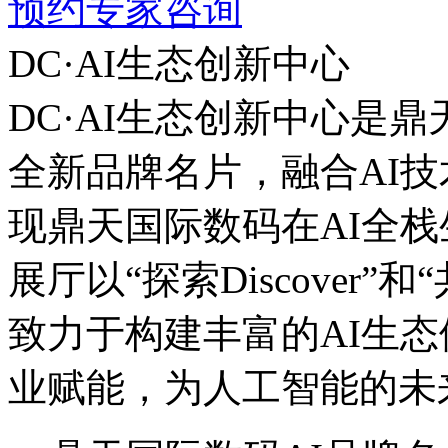
预约专家咨询
DC·AI生态创新中心
DC·AI生态创新中心是
全新品牌名片，融合AI技
现鼎天国际数码在AI全
展厅以“探索Discover”和“共
致力于构建丰富的AI生态体系
业赋能，为人工智能