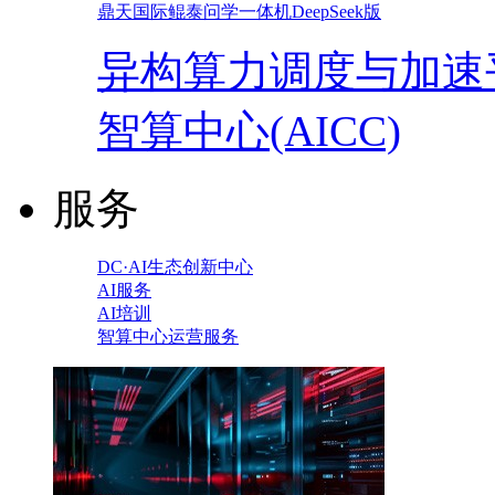
鼎天国际鲲泰问学一体机DeepSeek版
异构算力调度与加速
智算中心(AICC)
服务
DC·AI生态创新中心
AI服务
AI培训
智算中心运营服务