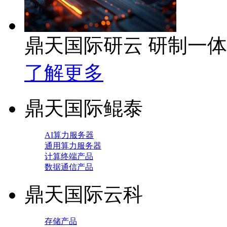
鼎天国际研云 研制一
了解更多
鼎天国际鲲泰
AI算力服务器
通用算力服务器
计算终端产品
数据通信产品
鼎天国际云科
存储产品