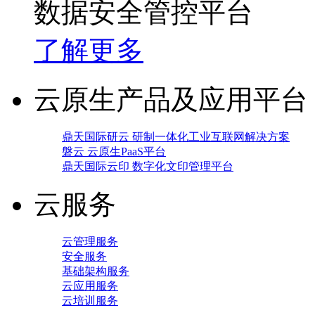
数据安全管控平台
了解更多
云原生产品及应用平台
鼎天国际研云 研制一体化工业互联网解决方案
磐云 云原生PaaS平台
鼎天国际云印 数字化文印管理平台
云服务
云管理服务
安全服务
基础架构服务
云应用服务
云培训服务