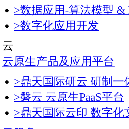
>数据应用-算法模型 & 
>数字化应用开发
云
云原生产品及应用平台
>鼎天国际研云 研制
>磐云 云原生PaaS平台
>鼎天国际云印 数字化