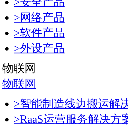
>安全产品
>网络产品
>软件产品
>外设产品
物联网
物联网
>智能制造线边搬运解
>RaaS运营服务解决方