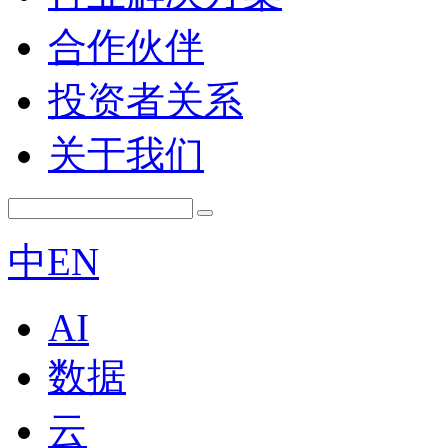
合作伙伴
投资者关系
关于我们
中
EN
AI
数据
云