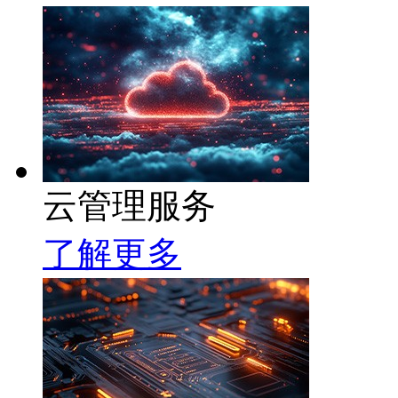
云管理服务
了解更多